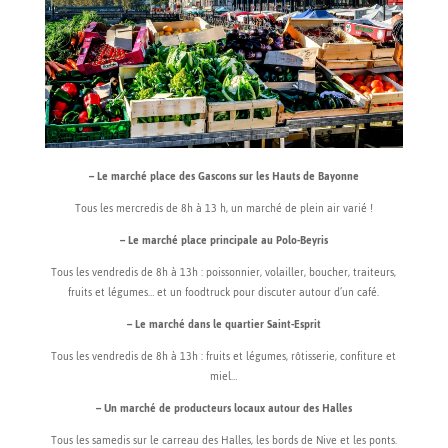
– Le marché place des Gascons sur les Hauts de Bayonne
Tous les mercredis de 8h à 13 h, un marché de plein air varié !
– Le marché place principale au Polo-Beyris
Tous les vendredis de 8h à 13h : poissonnier, volailler, boucher, traiteurs,
fruits et légumes… et un foodtruck pour discuter autour d’un café.
– Le marché dans le quartier Saint-Esprit
Tous les vendredis de 8h à 13h : fruits et légumes, rôtisserie, confiture et
miel…
– Un marché de producteurs locaux autour des Halles
Tous les samedis sur le carreau des Halles, les bords de Nive et les ponts.