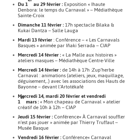
Du 1
au 29 février :
Exposition « Ihaute
Denbora: le temps du Carnaval » – Médiathèque
Sainte-Croix
Dimanche 11 février :
17h spectacle
Bilaka &
Kukai Dantza
– Salle Lauga
Mardi 13 février
: Conférence – « Les Carnavals
Basques » animée par Iñaki Serrada – CIAP
Mercredi 14 février :
« La Malle aux histoires »
ateliers masques – Médiathèque Centre-Ville
Mercredi 14 février :
de 14h à 17h :Zup’herbe
Carnaval : animations (ateliers, jeux, maquillage,
déguisement,..) avec les associations des Hauts de
Bayonne – devant l’Artotékafé
Mercredi 14, mardi 20 février et vendredi
er
1
mars :
« Mon chapeau de Carnaval » atelier
créatif de 10h à 12h – CIAP
Jeudi 15 février :
Conférence« À Carnaval souffler
n’est pas jouer » animée par Thierry Truffaut –
Musée Basque
Vendredi 16 février :
Conférence« Carnaval