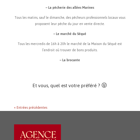
– La pêcherie des allées Marines
Tous les matins, sauf le dimanche, des pêcheurs professionnels locaux vous
proposent leur pêche du jour en vente directe.
– Le marché du Séqué
Tous les mercredis de 16h à 20h le marché de la Maison du Séqué est
l’endroit où trouver de bons produits.
– La brocante
Tous les vendredis matins de 8h à 13h le long du quai Chaho et de
l’esplanade Roland-Barthes (côté Nive).
Et vous, quel est votre préféré ? 😝
« Entrées précédentes